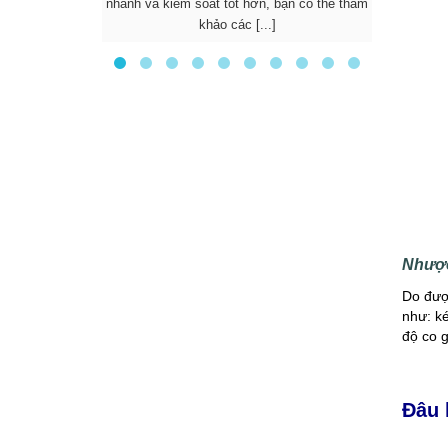
nhanh và kiểm soát tốt hơn, bạn có thể tham
được nhi
khảo các [...]
d
Nhược
Do đượ
như: ké
độ co g
Đâu 