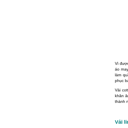
Vì được
áo may
làm qu
phục b
Vải co
khăn ă
thành 
Vải l