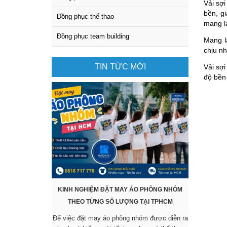
Vải sợi
bền, g
Đồng phục thể thao
mang lạ
Đồng phục team building
Mang l
chịu nh
TIN TỨC MỚI
Vải sợi
độ bền
KINH NGHIỆM ĐẶT MAY ÁO PHÔNG NHÓM
KHÔNG CẦ
THEO TỪNG SỐ LƯỢNG TẠI TPHCM
SẴN VẪ
Để việc đặt may áo phông nhóm được diễn ra
Các mẫu áo