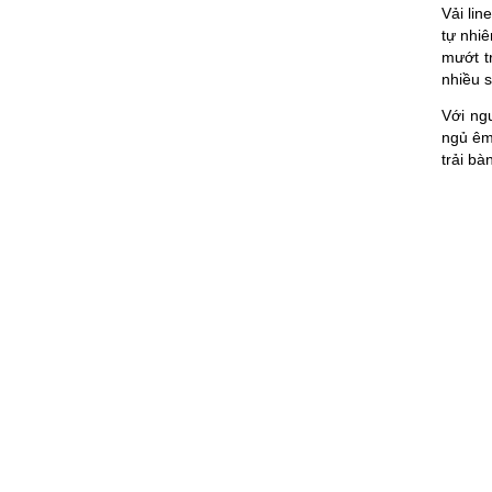
Vải lin
tự nhiê
mướt tr
nhiều s
Với ng
ngủ êm 
trải bà