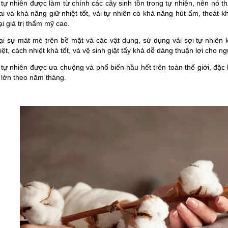
 tự nhiên được làm từ chính các cây sinh tồn trong tự nhiên, nên nó t
iai và khả năng giữ nhiệt tốt, vải tự nhiên có khả năng hút ẩm, thoá
i giá trị thẩm mỹ cao.
ại sự mát mẻ trên bề mặt và các vật dụng, sử dụng vải sợi tự nhiên k
iệt, cách nhiệt khá tốt, và vệ sinh giặt tẩy khả dễ dàng thuận lợi cho n
 tự nhiên được ưa chuộng và phổ biến hầu hết trên toàn thế giới, đặc biệt
 lớn theo năm tháng.
N CHỜ LÂU, ĐỒNG PHỤC MAY
ĐỔI MỚI MAY ĐỒNG PHỤC HỒ CHÍ MINH Đ
N ĐẸP VÀ CHUYÊN NGHIỆP
BỨT PHÁ 6 THÁNG CUỐI NĂM!
 đồng phục may sẵn đang nhận
Cung cấp giải pháp may đồng phục chuyê