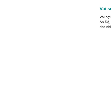
Vải s
Vải sợ
Ấn Độ, 
cho nhi