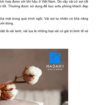
hích hợp được với khí hậu ở Việt Nam. Do vậy vải có sợi rất
t khí tốt. Thường được sử dụng để bọc sofa phòng khách đẹp
há mát trong quá trình ngồi. Vải sợi tự nhiên có khả năng
gười dùng.
 là vải lanh, vải lụa là những loại vải có giá trị kinh tế và
Ể
XU HƯỚNG NHỮNG MẪU ÁO ĐỒNG PHỤC
VẢI CANVAS LÀ GÌ? ỨNG
ĐƯỢC ƯA CHUỘNG TẠI HADAHI 2026
XUẤT BALO, TÚI XÁ
n
Cập nhật các mẫu áo đồng phục được ưa
Vải canvas là gì? Tìm hi