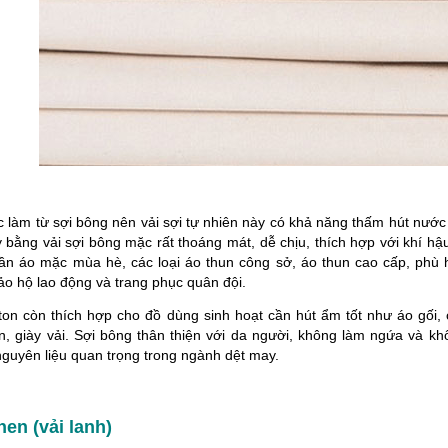
 làm từ sợi bông nên vải sợi tự nhiên này có khả năng thấm hút nước r
 bằng vải sợi bông mặc rất thoáng mát, dễ chịu, thích hợp với khí hậ
ần áo mặc mùa hè, các loại áo thun công sở, áo thun cao cấp, phù 
ảo hộ lao động và trang phục quân đội.
tton còn thích hợp cho đồ dùng sinh hoạt cần hút ẩm tốt như áo gối,
n, giày vải. Sợi bông thân thiện với da người, không làm ngứa và kh
nguyên liệu quan trọng trong ngành dệt may.
inen (vải lanh)