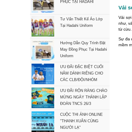
PHỤC TẠI HADAHI
Vải s
Vải sợi
Tư Vấn Thiết Kế Áo Lớp
như, vả
Tại Hadahi Uniform
từ cừu
Sự đa d
Hướng Dẫn Quy Trình Đặt
mềm mạ
May Đồng Phục Tại Hadahi
Uniform
ƯU ĐÃI ĐẶC BIỆT CUỐI
NĂM DÀNH RIÊNG CHO
CÁC CLB/ĐỘI/NHÓM
ƯU ĐÃI RỘN RÀNG CHÀO
MỪNG NGÀY THÀNH LẬP
ĐOÀN TNCS 26/3
CUỘC THI ẢNH ONLINE
"THANH XUÂN CÙNG
NGƯỜI LẠ"