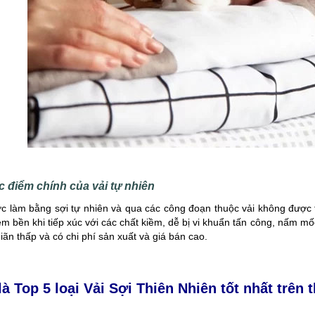
ều sự quan tâm của người làm
nghiệp: Tư vấn - Thiết kế - Xử lý đơn hà
oanh nghiệp trong [...]
nhanh chóng. Đa [...]
 điểm chính của vải tự nhiên
c làm bằng sợi tự nhiên và qua các công đoạn thuộc vải không được t
m bền khi tiếp xúc với các chất kiềm, dễ bị vi khuẩn tấn công, nấm mố
iãn thấp và có chi phí sản xuất và giá bán cao.
là Top 5 loại Vải Sợi Thiên Nhiên tốt nhất trên 