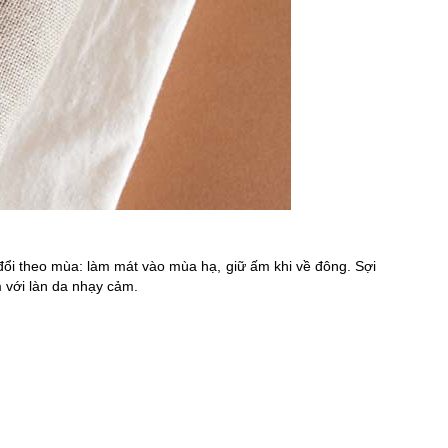
y đổi theo mùa: làm mát vào mùa hạ, giữ ấm khi về đông. Sợi
m với làn da nhạy cảm.