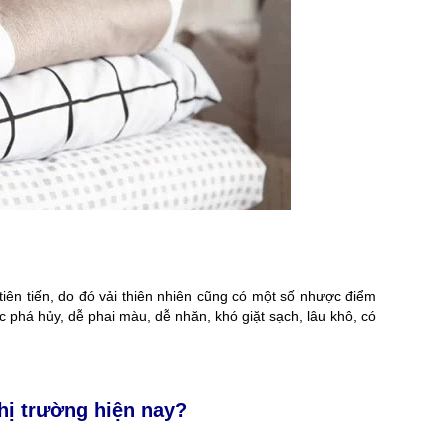
ng
chuộng tại Hadahi 2026 dành cho công ty, hội
loại và các ứng dụng thực
nhóm, sự kiện. [...]
trong thời [.
iên tiến, do đó vải thiên nhiên cũng có một số nhược điểm
c phá hủy, dễ phai màu, dễ nhăn, khó giặt sạch, lâu khô, có
thị trường hiện nay?