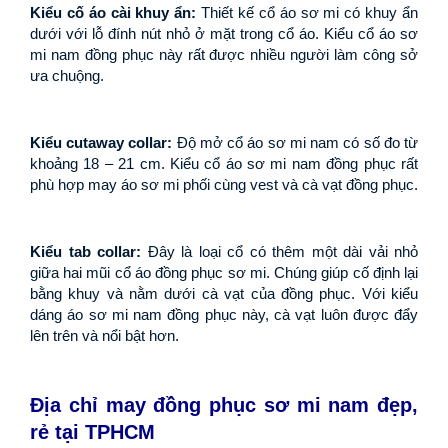
Kiểu cố áo cài khuy ẩn:
 Thiết kế cổ áo sơ mi có khuy ẩn 
dưới với lỗ đính nút nhỏ ở mặt trong cổ áo. Kiểu cổ áo sơ 
mi nam đồng phục này rất được nhiều người làm công sở 
ưa chuộng.
Kiểu cutaway collar: 
Độ mở cổ áo sơ mi nam có số đo từ 
khoảng 18 – 21 cm. Kiểu cổ áo sơ mi nam đồng phục rất 
phù hợp may áo sơ mi phối cùng vest và cà vạt đồng phục.
Kiểu tab collar:
 Đây là loại cổ có thêm một dài vải nhỏ 
giữa hai mũi cổ áo đồng phục sơ mi. Chúng giúp cố định lại 
bằng khuy và nằm dưới cà vạt của đồng phục. Với kiểu 
dáng áo sơ mi nam đồng phục này, cà vạt luôn được đẩy 
lên trên và nổi bật hơn.
Địa chỉ may đồng phục sơ mi nam đẹp, 
rẻ tại TPHCM