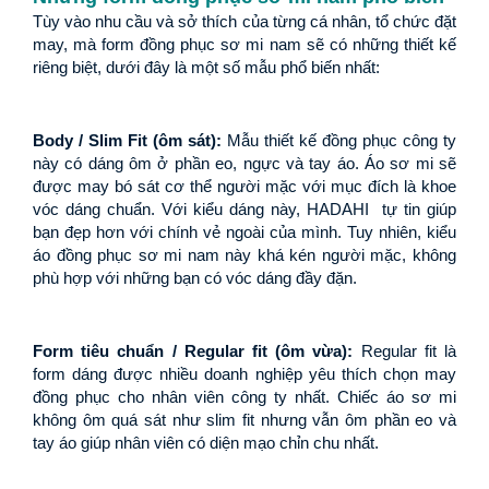
Tùy vào nhu cầu và sở thích của từng cá nhân, tổ chức đặt 
may, mà form đồng phục sơ mi nam sẽ có những thiết kế 
riêng biệt, dưới đây là một số mẫu phổ biến nhất:
Body / Slim Fit (ôm sát): 
Mẫu thiết kế đồng phục công ty 
này có dáng ôm ở phần eo, ngực và tay áo. Áo sơ mi sẽ 
được may bó sát cơ thể người mặc với mục đích là khoe 
vóc dáng chuẩn. Với kiểu dáng này, HADAHI  tự tin giúp 
bạn đẹp hơn với chính vẻ ngoài của mình. Tuy nhiên, kiểu 
áo đồng phục sơ mi nam này khá kén người mặc, không 
phù hợp với những bạn có vóc dáng đầy đặn.
Form tiêu chuẩn / Regular fit (ôm vừa):
 Regular fit là 
form dáng được nhiều doanh nghiệp yêu thích chọn may 
đồng phục cho nhân viên công ty nhất. Chiếc áo sơ mi 
không ôm quá sát như slim fit nhưng vẫn ôm phần eo và 
tay áo giúp nhân viên có diện mạo chỉn chu nhất.