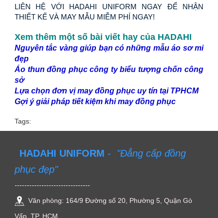
LIÊN HỆ VỚI HADAHI UNIFORM NGAY ĐỂ NHẬN 
THIẾT KẾ VÀ MAY MẪU MIỄM PHÍ NGAY!
Xem thêm một số bài viết hay của HADAHI
Nguyên tắc vàng giúp bạn có những mẫu áo sơ mi 
đẹp
Áo thun đồng phục công ty biểu tượng chốn công 
sở
Lựa chọn đơn vị may đồng phục uy tín tại TPHCM
Gợi ý giải pháp tiết kiệm khi may đồng phục
Tags:
HADAHI UNIFORM
-
"Đẳng cấp đồng
phục đẹp"
-------------------------------
Văn phòng: 164/9 Đường số 20, Phường 5, Quận Gò
Vấp, TP. HCM.