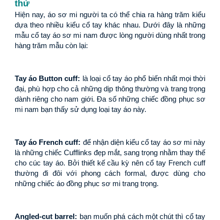
thử
Hiện nay, áo sơ mi người ta có thể chia ra hàng trăm kiểu 
dựa theo nhiều kiểu cổ tay khác nhau. Dưới đây là những 
mẫu cổ tay áo sơ mi nam được lòng người dùng nhất trong 
hàng trăm mẫu còn lại:
Tay áo Button cuff:
 là loại cổ tay áo phổ biến nhất mọi thời 
đại, phù hợp cho cả những dịp thông thường và trang trọng 
dành riêng cho nam giới. Đa số những chiếc đồng phục sơ 
mi nam bạn thấy sử dụng loại tay áo này.
Tay áo French cuff:
 để nhận diện kiểu cổ tay áo sơ mi này 
là những chiếc Cufflinks đẹp mắt, sang trọng nhằm thay thế 
cho cúc tay áo. Bởi thiết kế cầu kỳ nên cổ tay French cuff 
thường đi đôi với phong cách formal, được dùng cho 
những chiếc áo đồng phục sơ mi trang trọng.
Angled-cut barrel: 
bạn muốn phá cách một chút thì cổ tay 