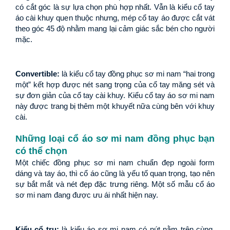
có cắt góc là sự lựa chọn phù hợp nhất. Vẫn là kiểu cổ tay 
áo cài khuy quen thuộc nhưng, mép cổ tay áo được cắt vát 
theo góc 45 độ nhằm mang lại cảm giác sắc bén cho người 
mặc.
Convertible: 
là kiểu cổ tay đồng phục sơ mi nam “hai trong 
một” kết hợp được nét sang trọng của cổ tay măng sét và 
sự đơn giản của cổ tay cài khuy. Kiểu cổ tay áo sơ mi nam 
này được trang bị thêm một khuyết nữa cùng bên với khuy 
cài.
Những loại cổ áo sơ mi nam đồng phục bạn 
có thể chọn
Một chiếc đồng phục sơ mi nam chuẩn đẹp ngoài form 
dáng và tay áo, thì cổ áo cũng là yếu tố quan trọng, tạo nên 
sự bắt mắt và nét đẹp đặc trưng riêng. Một số mẫu cổ áo 
sơ mi nam đang được ưu ái nhất hiện nay.
Kiểu cổ trụ: 
là kiểu áo sơ mi nam có nút nằm trên cùng. 