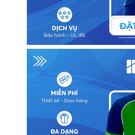
ều sự quan tâm của người làm
nghiệp: Tư vấn - Thiết kế - Xử lý đơn hà
oanh nghiệp trong [...]
nhanh chóng. Đa [...]