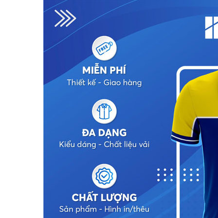
N CHỜ LÂU, ĐỒNG PHỤC MAY
ĐỔI MỚI MAY ĐỒNG PHỤC HỒ CHÍ MINH Đ
N ĐẸP VÀ CHUYÊN NGHIỆP
BỨT PHÁ 6 THÁNG CUỐI NĂM!
 đồng phục may sẵn đang nhận
Cung cấp giải pháp may đồng phục chuyê