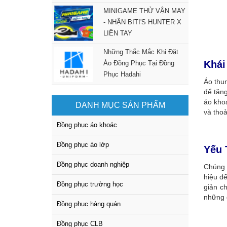
MINIGAME THỬ VẬN MAY
- NHẬN BITI'S HUNTER X
LIỀN TAY
Những Thắc Mắc Khi Đặt
Khái
Áo Đồng Phục Tại Đồng
Phục Hadahi
Áo thu
để tăn
áo khoá
DANH MỤC SẢN PHẨM
và tho
Đồng phục áo khoác
Đồng phục áo lớp
Yếu 
Đồng phục doanh nghiệp
Chúng 
hiệu đ
Đồng phục trường học
giản c
những 
Đồng phục hàng quán
Đồng phục CLB