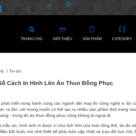
TRANG CHỦ
GIỚI THIỆU
SẢN PHẨM
CATEGORY
hủ
Tin tức
Số Cách In Hình Lên Áo Thun Đồng Phục
 phát triển song hành cùng các ngành dệt may thì công nghệ in ấn cũ
c ra đời, với mong muốn có thể tạo ra nhiều sản phẩm thời trang mang 
hàng - trong đó áo thun đồng phục cũng không là ngoại lệ.
 mẫu áo, hình ảnh in được ví như linh hồn của toàn tổng thể, do đó vi
 điều bắt buộc mà nhà thiết kế phải luôn cập nhật và trao dồi học hỏ