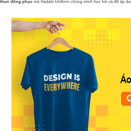
 thun đồng phục
mà Hadahi Uniform chúng mình học hỏi và đã áp dụ