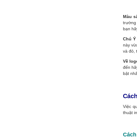
Màu s
trường
bạn hã
Chú Ý 
này vừ
và đỏ, 
Về log
đến hã
bật nhấ
Cách
Việc q
thuật 
Cách