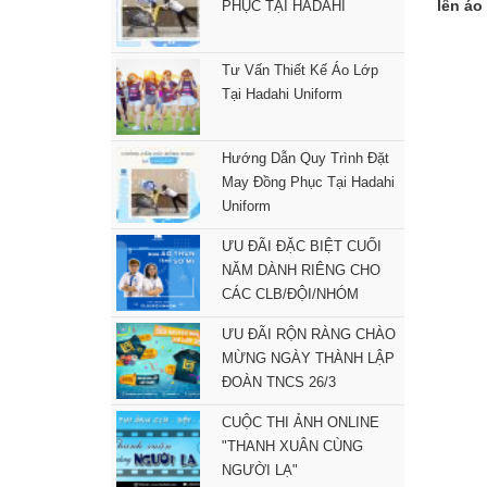
lên áo
PHỤC TẠI HADAHI
Tư Vấn Thiết Kế Áo Lớp
Tại Hadahi Uniform
Hướng Dẫn Quy Trình Đặt
May Đồng Phục Tại Hadahi
Uniform
ƯU ĐÃI ĐẶC BIỆT CUỐI
NĂM DÀNH RIÊNG CHO
CÁC CLB/ĐỘI/NHÓM
ƯU ĐÃI RỘN RÀNG CHÀO
MỪNG NGÀY THÀNH LẬP
ĐOÀN TNCS 26/3
CUỘC THI ẢNH ONLINE
"THANH XUÂN CÙNG
NGƯỜI LẠ"