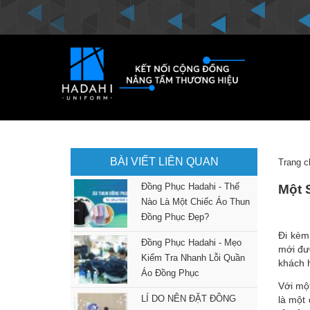
BÀI VIẾT LIÊN QUAN
Trang c
Đồng Phục Hadahi - Thế
Một 
Nào Là Một Chiếc Áo Thun
Đồng Phục Đẹp?
Đi kèm
Đồng Phục Hadahi - Mẹo
mới đượ
Kiểm Tra Nhanh Lỗi Quần
khách 
Áo Đồng Phục
Với một
LÍ DO NÊN ĐẶT ĐỒNG
là một