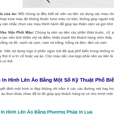
ắc của áo:
Mỗi chúng ta đều biết sẽ nên ưu tiên sử dụng các màu ch
 hợp tone màu đó không thuộc tone màu cơ bản, không giúp người mặt
y cân nhắc chọn các màu thịnh hành để giúp tạo thiện cảm và gợi nhớ
Vào Việc Phối Màu:
Chúng ta nên ưu tiên các phần thân trước, cổ, 
a tạo nên tính thẩm mỹ và điểm nhấn mạnh khi khách hàng nhìn thấy.
trắng và đỏ, xanh và cam, cam và trắng, trắng và đen, đen và cam.
o:
Việc sử dụng logo ở phần ngực trái đã quá phổ biến trong những
y thử ở vị trí cổ hoặc vai áo. Còn màu sắc của logo phải nên ưu tiên
t có thể.
 In Hình Lên Áo Bằng Một Số Kỹ Thuật Phổ Bi
uyết định một hình in đẹp không chỉ nằm ở các các đường nét hay hoạ
in áo thun khác nhau để từ đó giúp quý khách hàng tự có cho mình một
 In Hình Lên Áo Bằng Phương Pháp In Lụa