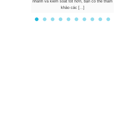
nhanh và kiểm soát tốt hơn, bạn có thể tham
được nhi
khảo các [...]
d