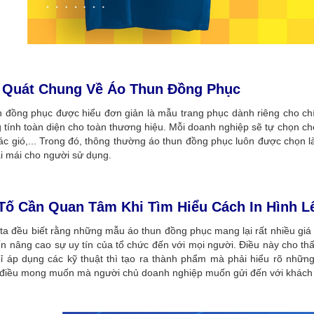
 Quát Chung Về Áo Thun Đồng Phục
n đồng phục được hiểu đơn giản là mẫu trang phục dành riêng cho chí
g tính toàn diện cho toàn thương hiệu. Mỗi doanh nghiệp sẽ tự chọn 
c gió,... Trong đó, thông thường áo thun đồng phục luôn được chọn là
ải mái cho người sử dụng.
Tố Cần Quan Tâm Khi Tìm Hiểu Cách In Hình 
ta đều biết rằng những mẫu áo thun đồng phục mang lại rất nhiều giá 
ến nâng cao sự uy tín của tổ chức đến với mọi người. Điều này cho th
hỉ áp dụng các kỹ thuật thì tạo ra thành phẩm mà phải hiểu rõ nhữn
điều mong muốn mà người chủ doanh nghiệp muốn gửi đến với khách