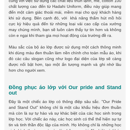
cùng với việc sử dụng các chất liệu thun lạnh, mè, cotton 100
chất lượng cao đến từ Hadahi Uniform, điều này giúp mang
đến một cảm giác thoải mái, mềm mại cho quý khách hàng
khi sử dụng. Bên cạnh đó, với khả năng thấm hút mồ hôi
cực kỳ hiệu quả đến từ những loại vải cao cấp của xưởng
may chúng mình, bạn sẽ luôn cảm thấy tự tin hơn và không
còn e ngại khi tham gia mọi hoạt động của trường đề ra.
Màu sắc của bộ áo lớp được sử dụng một cách thông minh
khi dùng màu đen thuần làm nền chính cho toàn mẫu áo, khi
đó các câu slogan cũng như logo đại diện của lớp sẽ càng
được nổi bật hơn, tạo một ấn tượng mạnh và ghi nhớ lâu
hơn cho người xem.
Đồng phục áo lớp với Our pride and Stand
out
Đây là một chiếc áo lớp có thông điệp sâu sắc. "Our Pride
and Stand Out" không chỉ là một câu khẩu hiệu đơn thuần
mà còn là sự tự hào và sự khác biệt của các học sinh trong
lớp học. Với chiếc áo này, các học sinh có thể thể hiện sự tự
tin và tinh thần độc lập của mình. Họ không chỉ là những học