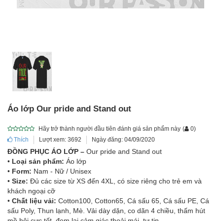
Áo lớp Our pride and Stand out
Hãy trở thành người đầu tiên đánh giá sản phẩm này
(
0
)
Thích
Lượt xem: 3692
Ngày đăng: 04/09/2020
ĐỒNG PHỤC ÁO LỚP –
Our pride and Stand out
•
Loại sản phẩm:
Áo lớp
•
Form:
Nam - Nữ / Unisex
•
Size:
Đủ các size từ XS đến 4XL, có size riêng cho trẻ em và
khách ngoại cỡ
•
Chất liệu vải:
Cotton100, Cotton65, Cá sấu 65, Cá sấu PE, Cá
sấu Poly, Thun lạnh, Mè. Vải dày dặn, co dãn 4 chiều, thấm hút
mồ hôi cực tốt, đem lại cảm giác thoải mái, tự tin.