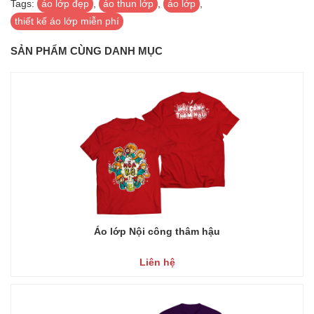
Tags:
áo lớp đẹp
,
áo thun lớp
,
áo lớp
,
thiết kế áo lớp miễn phí
SẢN PHẨM CÙNG DANH MỤC
Áo lớp Nội công thâm hậu
Liên hệ