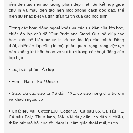
nền đen tạo nên sự tương phản đẹp mắt. Sự kết hợp giữa
chữ in và màu đen tạo nên một phong cách độc đáo, thể
hiện sự khác biệt và tinh thần tự tin của các học sinh.
Trong các hoạt động ngoại khóa và các sự kiện của lớp học,
chiếc áo lớp chủ đề "Our Pride and Stand Out" sẽ giúp các
học sinh thể hiện sự tự tin và sự độc lập của mình. Đồng
thời, chiếc áo lớp cũng là một phần quan trọng trong việc tạo
nên không khí hân hoan và vui tươi trong các hoạt động của
lớp học.
• Loại sản phẩm: Áo lớp
• Form: Nam - Nữ / Unisex
• Size: Đủ các size từ XS đến 4XL, có size riêng cho trẻ em
và khách ngoại cỡ
• Chất liệu vải: Cotton100, Cotton65, Cá sấu 65, Cá sấu PE,
Cá sấu Poly, Thun lạnh, Mè. Vải dày dặn, co dãn 4 chiều,
thấm hút mồ hôi cực tốt, đem lại cảm giác thoải mái, tự tin.