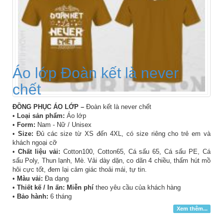
Áo lớp Đoàn kết là never
chết
ĐỒNG PHỤC ÁO LỚP –
Đoàn kết là never chết
•
Loại sản phẩm:
Áo lớp
•
Form:
Nam - Nữ / Unisex
•
Size:
Đủ các size từ XS đến 4XL, có size riêng cho trẻ em và
khách ngoại cỡ
•
Chất liệu vải:
Cotton100, Cotton65, Cá sấu 65, Cá sấu PE, Cá
sấu Poly, Thun lạnh, Mè. Vải dày dặn, co dãn 4 chiều, thấm hút mồ
hôi cực tốt, đem lại cảm giác thoải mái, tự tin.
•
Màu vải:
Đa dạng
•
Thiết kế / In ấn: Miễn phí
theo yêu cầu của khách hàng
•
Bảo hành:
6 tháng
Xem thêm...