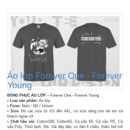
Áo lớp Forever One - Forever
Young
ĐỒNG PHỤC ÁO LỚP –
Forever One - Forever Young
•
Loại sản phẩm:
Áo lớp
•
Form:
Nam - Nữ / Unisex
•
Size:
Đủ các size từ XS đến 4XL, có size riêng cho trẻ em và
khách ngoại cỡ
•
Chất liệu vải:
Cotton100, Cotton65, Cá sấu 65, Cá sấu PE, Cá
sấu Poly, Thun lạnh, Mè. Vải dày dặn, co dãn 4 chiều, thấm hút mồ