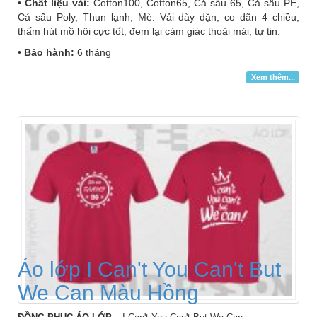
•
Chất liệu vải:
Cotton100, Cotton65, Cá sấu 65, Cá sấu PE,
Cá sấu Poly, Thun lạnh, Mè. Vải dày dặn, co dãn 4 chiều,
thấm hút mồ hôi cực tốt, đem lại cảm giác thoải mái, tự tin.
•
Bảo hành:
6 tháng
Xem thêm...
Áo lớp I Can't You Can't But
We Can Màu Hồng