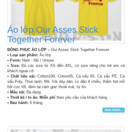
Áo lớp Our Asses Stick
Together Forever
ĐỒNG PHỤC ÁO LỚP –
Our Asses Stick Together Forever
•
Loại sản phẩm:
Áo lớp
•
Form:
Nam - Nữ / Unisex
•
Size:
Đủ các size từ XS đến 4XL, có size riêng cho trẻ em và
khách ngoại cỡ
•
Chất liệu vải:
Cotton100, Cotton65, Cá sấu 65, Cá sấu PE, Cá
sấu Poly, Thun lạnh, Mè. Vải dày dặn, co dãn 4 chiều, thấm hút mồ
hôi cực tốt, đem lại cảm giác thoải mái, tự tin.
•
Màu vải:
Đa dạng
•
Thiết kế / In ấn: Miễn phí
theo yêu cầu của khách hàng
•
Bảo hành:
6 tháng
Xem thêm...