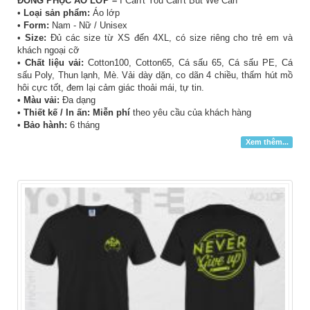
ĐỒNG PHỤC ÁO LỚP –
I Can't You Can't But We Can
•
Loại sản phẩm:
Áo lớp
•
Form:
Nam - Nữ / Unisex
•
Size:
Đủ các size từ XS đến 4XL, có size riêng cho trẻ em và
khách ngoại cỡ
•
Chất liệu vải:
Cotton100, Cotton65, Cá sấu 65, Cá sấu PE, Cá
sấu Poly, Thun lạnh, Mè. Vải dày dặn, co dãn 4 chiều, thấm hút mồ
hôi cực tốt, đem lại cảm giác thoải mái, tự tin.
•
Màu vải:
Đa dạng
•
Thiết kế / In ấn: Miễn phí
theo yêu cầu của khách hàng
•
Bảo hành:
6 tháng
Xem thêm...