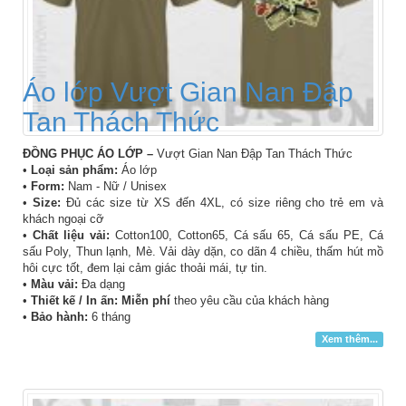
Áo lớp Vượt Gian Nan Đập
Tan Thách Thức
ĐỒNG PHỤC ÁO LỚP –
Vượt Gian Nan Đập Tan Thách Thức
•
Loại sản phẩm:
Áo lớp
•
Form:
Nam - Nữ / Unisex
•
Size:
Đủ các size từ XS đến 4XL, có size riêng cho trẻ em và
khách ngoại cỡ
•
Chất liệu vải:
Cotton100, Cotton65, Cá sấu 65, Cá sấu PE, Cá
sấu Poly, Thun lạnh, Mè. Vải dày dặn, co dãn 4 chiều, thấm hút mồ
hôi cực tốt, đem lại cảm giác thoải mái, tự tin.
•
Màu vải:
Đa dạng
•
Thiết kế / In ấn: Miễn phí
theo yêu cầu của khách hàng
•
Bảo hành:
6 tháng
Xem thêm...