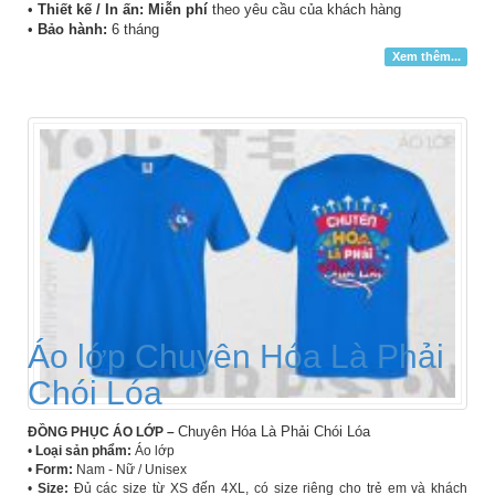
•
Thiết kế / In ấn: Miễn phí
theo yêu cầu của khách hàng
•
Bảo hành:
6 tháng
Xem thêm...
Áo lớp Chuyên Hóa Là Phải
Chói Lóa
Chuyên Hóa Là Phải Chói Lóa
ĐỒNG PHỤC ÁO LỚP –
•
Loại sản phẩm:
Áo lớp
•
Form:
Nam - Nữ / Unisex
•
Size:
Đủ các size từ XS đến 4XL, có size riêng cho trẻ em và khách