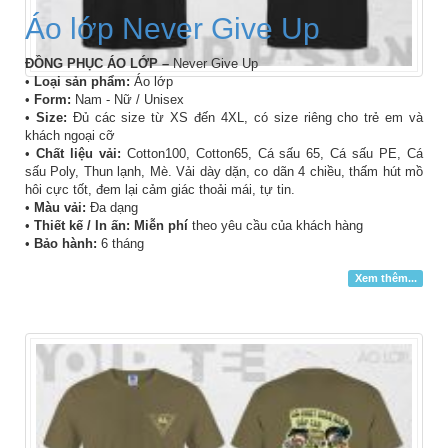
Áo lớp Never Give Up
ĐỒNG PHỤC ÁO LỚP –
Never Give Up
•
Loại sản phẩm:
Áo lớp
•
Form:
Nam - Nữ / Unisex
•
Size:
Đủ các size từ XS đến 4XL, có size riêng cho trẻ em và
khách ngoại cỡ
•
Chất liệu vải:
Cotton100, Cotton65, Cá sấu 65, Cá sấu PE, Cá
sấu Poly, Thun lạnh, Mè. Vải dày dặn, co dãn 4 chiều, thấm hút mồ
hôi cực tốt, đem lại cảm giác thoải mái, tự tin.
•
Màu vải:
Đa dạng
•
Thiết kế / In ấn: Miễn phí
theo yêu cầu của khách hàng
•
Bảo hành:
6 tháng
Xem thêm...