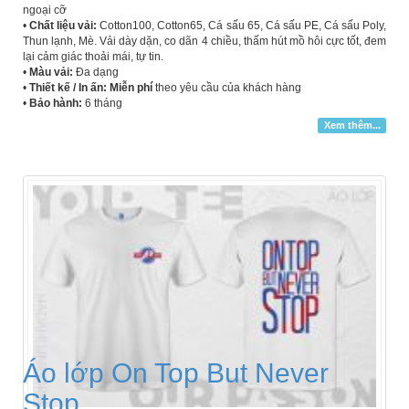
ngoại cỡ
•
Chất liệu vải:
Cotton100, Cotton65, Cá sấu 65, Cá sấu PE, Cá sấu Poly,
Thun lạnh, Mè. Vải dày dặn, co dãn 4 chiều, thấm hút mồ hôi cực tốt, đem
lại cảm giác thoải mái, tự tin.
•
Màu vải:
Đa dạng
•
Thiết kế / In ấn: Miễn phí
theo yêu cầu của khách hàng
•
Bảo hành:
6 tháng
Xem thêm...
Áo lớp On Top But Never
Stop