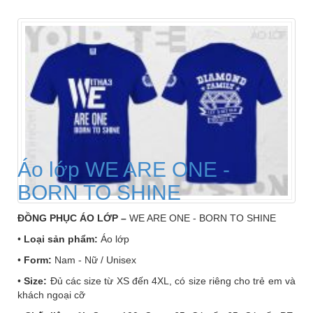
Áo lớp WE ARE ONE -
BORN TO SHINE
ĐỒNG PHỤC ÁO LỚP –
WE ARE ONE - BORN TO SHINE
•
Loại sản phẩm:
Áo lớp
•
Form:
Nam - Nữ / Unisex
•
Size:
Đủ các size từ XS đến 4XL, có size riêng cho trẻ em và
khách ngoại cỡ