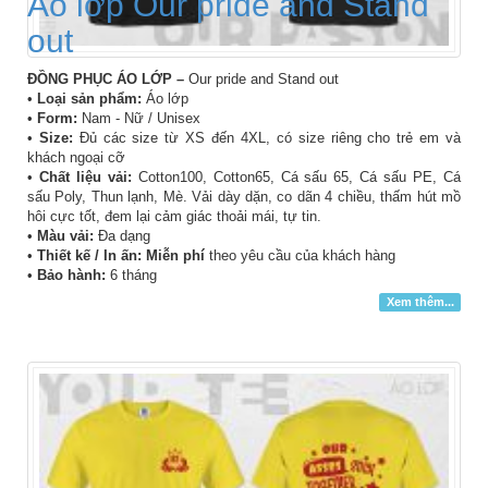
Áo lớp Our pride and Stand
out
ĐỒNG PHỤC ÁO LỚP –
Our pride and Stand out
•
Loại sản phẩm:
Áo lớp
•
Form:
Nam - Nữ / Unisex
•
Size:
Đủ các size từ XS đến 4XL, có size riêng cho trẻ em và
khách ngoại cỡ
•
Chất liệu vải:
Cotton100, Cotton65, Cá sấu 65, Cá sấu PE, Cá
sấu Poly, Thun lạnh, Mè. Vải dày dặn, co dãn 4 chiều, thấm hút mồ
hôi cực tốt, đem lại cảm giác thoải mái, tự tin.
•
Màu vải:
Đa dạng
•
Thiết kế / In ấn: Miễn phí
theo yêu cầu của khách hàng
•
Bảo hành:
6 tháng
Xem thêm...