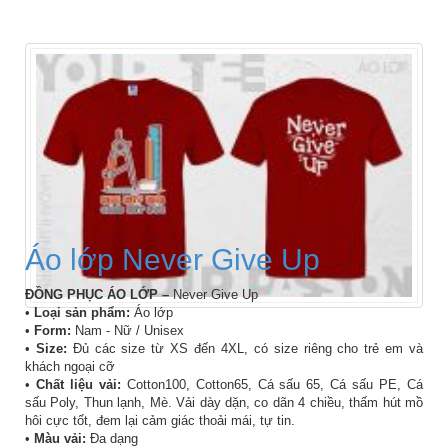
Áo lớp Never Give Up
ĐỒNG PHỤC ÁO LỚP –
Never Give Up
•
Loại sản phẩm:
Áo lớp
•
Form:
Nam - Nữ / Unisex
•
Size:
Đủ các size từ XS đến 4XL, có size riêng cho trẻ em và
khách ngoại cỡ
•
Chất liệu vải:
Cotton100, Cotton65, Cá sấu 65, Cá sấu PE, Cá
sấu Poly, Thun lạnh, Mè. Vải dày dặn, co dãn 4 chiều, thấm hút mồ
hôi cực tốt, đem lại cảm giác thoải mái, tự tin.
•
Màu vải:
Đa dạng