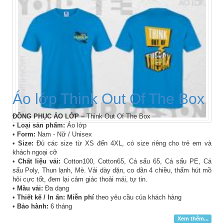
Áo lớp Think Out Of The Box
ĐỒNG PHỤC ÁO LỚP –
Think Out Of The Box
•
Loại sản phẩm:
Áo lớp
•
Form:
Nam - Nữ / Unisex
•
Size:
Đủ các size từ XS đến 4XL, có size riêng cho trẻ em và
khách ngoại cỡ
•
Chất liệu vải:
Cotton100, Cotton65, Cá sấu 65, Cá sấu PE, Cá
sấu Poly, Thun lạnh, Mè. Vải dày dặn, co dãn 4 chiều, thấm hút mồ
hôi cực tốt, đem lại cảm giác thoải mái, tự tin.
•
Màu vải:
Đa dạng
•
Thiết kế / In ấn: Miễn phí
theo yêu cầu của khách hàng
•
Bảo hành:
6 tháng
Xem thêm...