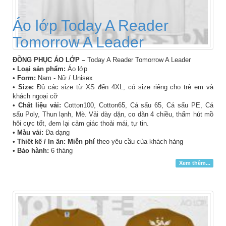
Áo lớp Today A Reader
Tomorrow A Leader
ĐỒNG PHỤC ÁO LỚP –
Today A Reader Tomorrow A Leader
•
Loại sản phẩm:
Áo lớp
•
Form:
Nam - Nữ / Unisex
•
Size:
Đủ các size từ XS đến 4XL, có size riêng cho trẻ em và
khách ngoại cỡ
•
Chất liệu vải:
Cotton100, Cotton65, Cá sấu 65, Cá sấu PE, Cá
sấu Poly, Thun lạnh, Mè. Vải dày dặn, co dãn 4 chiều, thấm hút mồ
hôi cực tốt, đem lại cảm giác thoải mái, tự tin.
•
Màu vải:
Đa dạng
•
Thiết kế / In ấn: Miễn phí
theo yêu cầu của khách hàng
•
Bảo hành:
6 tháng
Xem thêm...