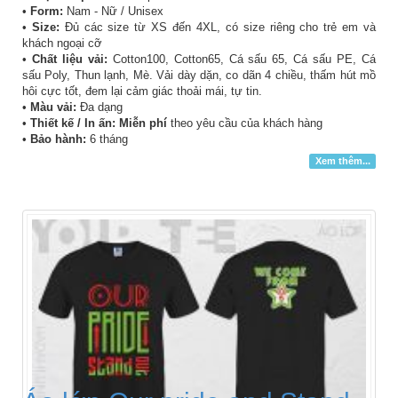
•
Form:
Nam - Nữ / Unisex
•
Size:
Đủ các size từ XS đến 4XL, có size riêng cho trẻ em và
khách ngoại cỡ
•
Chất liệu vải:
Cotton100, Cotton65, Cá sấu 65, Cá sấu PE, Cá
sấu Poly, Thun lạnh, Mè. Vải dày dặn, co dãn 4 chiều, thấm hút mồ
hôi cực tốt, đem lại cảm giác thoải mái, tự tin.
•
Màu vải:
Đa dạng
•
Thiết kế / In ấn: Miễn phí
theo yêu cầu của khách hàng
•
Bảo hành:
6 tháng
Xem thêm...