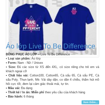
Áo lớp Live To Be Difference
ĐỒNG PHỤC ÁO LỚP –
Live To Be Difference
•
Loại sản phẩm:
Áo lớp
•
Form:
Nam - Nữ / Unisex
•
Size:
Đủ các size từ XS đến 4XL, có size riêng cho trẻ em và
khách ngoại cỡ
•
Chất liệu vải:
Cotton100, Cotton65, Cá sấu 65, Cá sấu PE, Cá
sấu Poly, Thun lạnh, Mè. Vải dày dặn, co dãn 4 chiều, thấm hút mồ
hôi cực tốt, đem lại cảm giác thoải mái, tự tin.
•
Màu vải:
Đa dạng
•
Thiết kế / In ấn: Miễn phí
theo yêu cầu của khách hàng
•
Bảo hành:
6 tháng
Xem thêm...