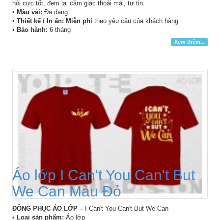
hôi cực tốt, đem lại cảm giác thoải mái, tự tin.
•
Màu vải:
Đa dạng
•
Thiết kế / In ấn: Miễn phí
theo yêu cầu của khách hàng
•
Bảo hành:
6 tháng
Xem thêm...
Áo lớp I Can't You Can't But
We Can Màu Đỏ
ĐỒNG PHỤC ÁO LỚP –
I Can't You Can't But We Can
•
Loại sản phẩm:
Áo lớp