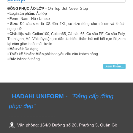
On Top But Never Stop
ĐỒNG PHỤC ÁO LỚP –
•
Loại sản phẩm:
Áo lớp
•
Form:
Nam - Nữ / Unisex
•
Size:
Đủ các size từ XS đến 4XL, có size riêng cho trẻ em và khách
ngoại cỡ
•
Chất liệu vải:
Cotton100, Cotton65, Cá sấu 65, Cá sấu PE, Cá sấu Poly,
Thun lạnh, Mè. Vải dày dặn, co dãn 4 chiều, thấm hút mồ hôi cực tốt, đem
lại cảm giác thoải mái, tự tin.
•
Màu vải:
Đa dạng
•
Thiết kế / In ấn: Miễn phí
theo yêu cầu của khách hàng
•
Bảo hành:
6 tháng
Xem thêm...
HADAHI UNIFORM
-
"Đẳng cấp đồng
phục đẹp"
-------------------------------
Văn phòng: 164/9 Đường số 20, Phường 5, Quận Gò