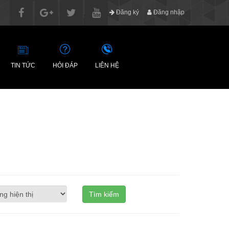
Đăng ký
Đăng nhập
TIN TỨC
HỎI ĐÁP
LIÊN HỆ
Tìm kiếm