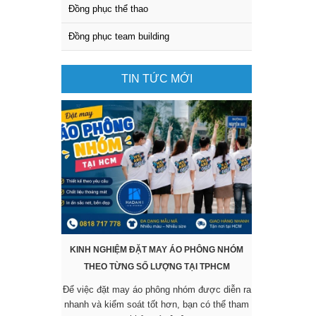
Đồng phục thể thao
Đồng phục team building
TIN TỨC MỚI
KINH NGHIỆM ĐẶT MAY ÁO PHÔNG NHÓM
KHÔNG CẦN 
THEO TỪNG SỐ LƯỢNG TẠI TPHCM
SẴN VẪN 
Để việc đặt may áo phông nhóm được diễn ra
Các mẫu áo đ
nhanh và kiểm soát tốt hơn, bạn có thể tham
được nhiều 