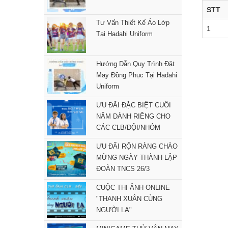
STT
Tư Vấn Thiết Kế Áo Lớp
1
Tại Hadahi Uniform
Hướng Dẫn Quy Trình Đặt
May Đồng Phục Tại Hadahi
Uniform
ƯU ĐÃI ĐẶC BIỆT CUỐI
NĂM DÀNH RIÊNG CHO
CÁC CLB/ĐỘI/NHÓM
ƯU ĐÃI RỘN RÀNG CHÀO
MỪNG NGÀY THÀNH LẬP
ĐOÀN TNCS 26/3
CUỘC THI ẢNH ONLINE
"THANH XUÂN CÙNG
NGƯỜI LẠ"