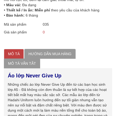
•
Màu vải:
Đa dạng
•
Thiết kế / In ấn: Miễn phí
theo yêu cầu của khách hàng
•
Bảo hành:
6 tháng
Mã sản phẩm
035
Giá sản phẩm
0
MÔ TẢ
HƯỚNG DẪN MUA HÀNG
MÔ TẢ VẮN TẮT
Áo lớp Never Give Up
Những chiếc áo lớp Never Give Up đến từ các bạn học sinh
lớp A5 - Đã không còn đơn thuần là sự kết hợp của các hoạt
tiết bắt mắt hay màu sắc sặc sỡ. Các mẫu áo lớp đến từ
Hadahi Uniform luôn hướng đến sự tối giản nhưng vẫn tạo
nên sự nổi bật và đậm chất riêng biệt. Với màu đen được sử
dụng một cách mới lạ làm màu nền tổng thể cho toàn bộ áo,
mang đến một nét đẹp của sự chuyên nghiệp, trang trọng và