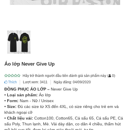
Áo lớp Never Give Up
Hãy trở thành người đầu tiên đánh giá sản phẩm này
(
0
)
Thích
Lượt xem: 3411
Ngày đăng: 04/09/2020
ĐỒNG PHỤC ÁO LỚP –
Never Give Up
•
Loại sản phẩm:
Áo lớp
•
Form:
Nam - Nữ / Unisex
•
Size:
Đủ các size từ XS đến 4XL, có size riêng cho trẻ em và
khách ngoại cỡ
•
Chất liệu vải:
Cotton100, Cotton65, Cá sấu 65, Cá sấu PE, Cá
sấu Poly, Thun lạnh, Mè. Vải dày dặn, co dãn 4 chiều, thấm hút
mồ hôi cực tốt, đem lại cảm giác thoải mái, tự tin.