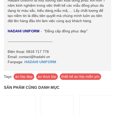
Hadahi Uniform là một xưởng sản xuất đồng phục với hơn 7
năm kinh nghiệm trong việc thiết kế các mẫu đồng phục đa
dạng từ màu sắc, kiểu dáng,mẫu mã,.... Lấy chất lượng để
tạo niềm tin là điều tiên quyết mà chúng mình luôn ưu tiên
đặt lên hàng đầu khi làm việc cùng quý khách hàng.
HADAHI UNIFORM
- "Đẳng cấp đồng phục đẹp"
-----------------------------------
Điện thoại: 0818 717 778
Email: contact@hadahi.vn
Fanpage:
HADAHI UNIFORM
Tags:
áo lớp đẹp
,
áo thun lớp
,
thiết kế áo lớp miễn phí
SẢN PHẨM CÙNG DANH MỤC