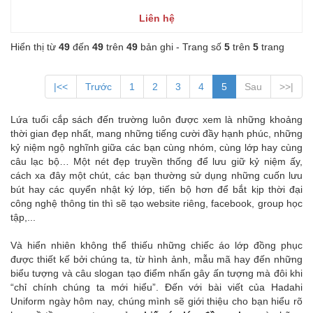
Liên hệ
Hiển thị từ
49
đến
49
trên
49
bản ghi - Trang số
5
trên
5
trang
|<<
Trước
1
2
3
4
5
Sau
>>|
Lứa tuổi cắp sách đến trường luôn được xem là những khoảng
thời gian đẹp nhất, mang những tiếng cười đầy hạnh phúc, những
kỷ niệm ngộ nghĩnh giữa các bạn cùng nhóm, cùng lớp hay cùng
câu lạc bộ… Một nét đẹp truyền thống để lưu giữ kỷ niệm ấy,
cách xa đây một chút, các bạn thường sử dụng những cuốn lưu
bút hay các quyển nhật ký lớp, tiến bộ hơn để bắt kịp thời đại
công nghệ thông tin thì sẽ tạo website riêng, facebook, group học
tập,...
Và hiển nhiên không thể thiếu những chiếc áo lớp đồng phục
được thiết kế bởi chúng ta, từ hình ảnh, mẫu mã hay đến những
biểu tượng và câu slogan tạo điểm nhấn gây ấn tượng mà đôi khi
“chỉ chính chúng ta mới hiểu”. Đến với bài viết của Hadahi
Uniform ngày hôm nay, chúng mình sẽ giới thiệu cho bạn hiểu rõ