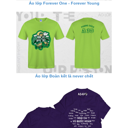
Áo lớp Forever One - Forever Young
Áo lớp Đoàn kết là never chết