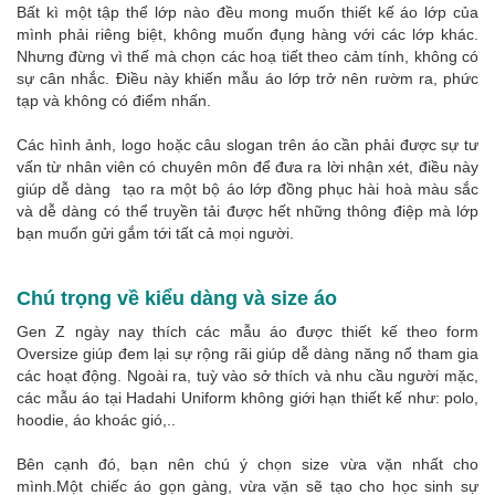
Bất kì một tập thể lớp nào đều mong muốn thiết kế áo lớp của
mình phải riêng biệt, không muốn đụng hàng với các lớp khác.
Nhưng đừng vì thế mà chọn các hoạ tiết theo cảm tính, không có
sự cân nhắc. Điều này khiến mẫu áo lớp trở nên rườm ra, phức
tạp và không có điểm nhấn.
Các hình ảnh, logo hoặc câu slogan trên áo cần phải được sự tư
vấn từ nhân viên có chuyên môn để đưa ra lời nhận xét, điều này
giúp dễ dàng tạo ra một bộ áo lớp đồng phục hài hoà màu sắc
và dễ dàng có thể truyền tải được hết những thông điệp mà lớp
bạn muốn gửi gắm tới tất cả mọi người.
Chú trọng về kiểu dàng và size áo
Gen Z ngày nay thích các mẫu áo được thiết kế theo form
Oversize giúp đem lại sự rộng rãi giúp dễ dàng năng nổ tham gia
các hoạt động. Ngoài ra, tuỳ vào sở thích và nhu cầu người mặc,
các mẫu áo tại Hadahi Uniform không giới hạn thiết kế như: polo,
hoodie, áo khoác gió,..
Bên cạnh đó, bạn nên chú ý chọn size vừa vặn nhất cho
mình.Một chiếc áo gọn gàng, vừa vặn sẽ tạo cho học sinh sự