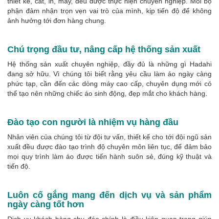
thiết kế, cắt, in, may, đều được thực hiện chuyên nghiệp. Mỗi bộ
phận đảm nhận trọn vẹn vai trò của mình, kịp tiến độ để không
ảnh hưởng tới đơn hàng chung.
Chú trọng đầu tư, nâng cấp hệ thống sản xuất
Hệ thống sản xuất chuyên nghiệp, đầy đủ là những gì Hadahi
đang sở hữu. Vì chúng tôi biết rằng yêu cầu làm áo ngày càng
phức tạp, cần đến các dòng máy cao cấp, chuyên dụng mới có
thể tạo nên những chiếc áo sinh động, đẹp mắt cho khách hàng.
Đào tạo con người là nhiệm vụ hàng đầu
Nhân viên của chúng tôi từ đội tư vấn, thiết kế cho tới đội ngũ sản
xuất đều được đào tạo trình độ chuyên môn liên tục, để đảm bảo
mọi quy trình làm áo được tiến hành suôn sẻ, đúng kỹ thuật và
tiến độ.
Luôn cố gắng mang đến dịch vụ và sản phẩm
ngày càng tốt hơn
Dịch vụ khách hàng chu đáo chính là điều kiện quan trọng giúp