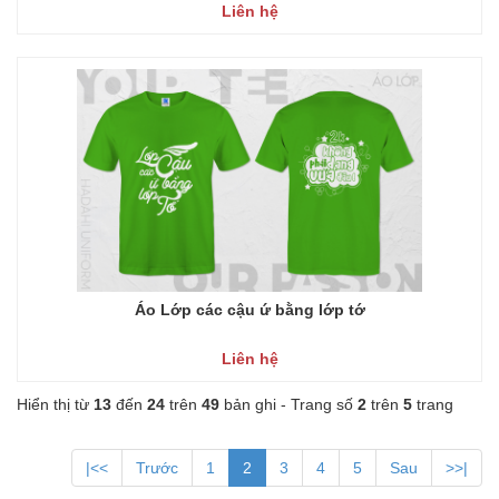
Liên hệ
Áo Lớp các cậu ứ bằng lớp tớ
Liên hệ
Hiển thị từ
13
đến
24
trên
49
bản ghi - Trang số
2
trên
5
trang
|<<
Trước
1
2
3
4
5
Sau
>>|