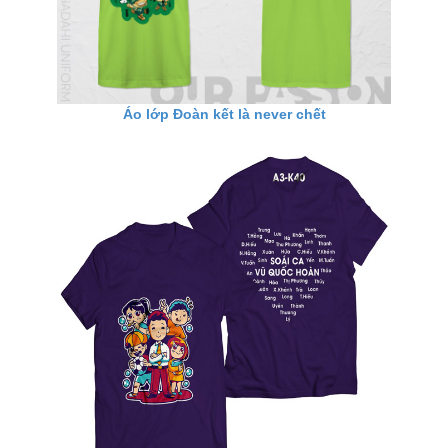
Áo lớp Đoàn kết là never chết