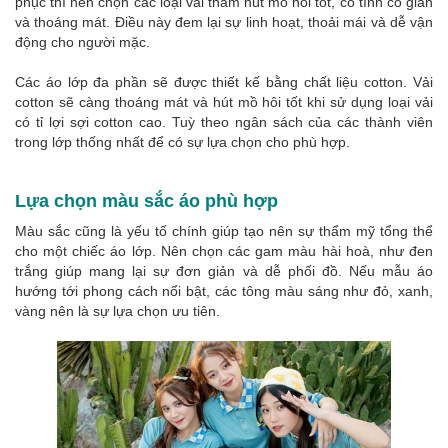
phục thì nên chọn các loại vải thấm hút mồ hôi tốt, có tính co giãn
và thoáng mát. Điều này đem lại sự linh hoạt, thoải mái và dễ vận
động cho người mặc.
Các áo lớp đa phần sẽ được thiết kế bằng chất liệu cotton. Vải
cotton sẽ càng thoáng mát và hút mồ hôi tốt khi sử dụng loại vải
có tỉ lợi sợi cotton cao. Tuỳ theo ngân sách của các thành viên
trong lớp thống nhất để có sự lựa chọn cho phù hợp.
Lựa chọn màu sắc áo phù hợp
Màu sắc cũng là yếu tố chính giúp tạo nên sự thẩm mỹ tổng thể
cho một chiếc áo lớp. Nên chọn các gam màu hài hoà, như đen
trắng giúp mang lại sự đơn giản và dễ phối đồ. Nếu mẫu áo
hướng tới phong cách nổi bật, các tông màu sáng như đỏ, xanh,
vàng nên là sự lựa chọn ưu tiên.