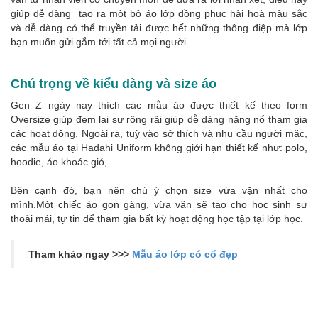
giúp dễ dàng tạo ra một bộ áo lớp đồng phục hài hoà màu sắc
và dễ dàng có thể truyền tải được hết những thông điệp mà lớp
bạn muốn gửi gắm tới tất cả mọi người.
Chú trọng về kiểu dàng và size áo
Gen Z ngày nay thích các mẫu áo được thiết kế theo form
Oversize giúp đem lại sự rộng rãi giúp dễ dàng năng nổ tham gia
các hoạt động. Ngoài ra, tuỳ vào sở thích và nhu cầu người mặc,
các mẫu áo tại Hadahi Uniform không giới hạn thiết kế như: polo,
hoodie, áo khoác gió,..
Bên cạnh đó, bạn nên chú ý chọn size vừa vặn nhất cho
mình.Một chiếc áo gọn gàng, vừa vặn sẽ tạo cho học sinh sự
thoải mái, tự tin để tham gia bất kỳ hoạt động học tập tại lớp học.
Tham khảo ngay >>>
Mẫu áo lớp có cổ đẹp