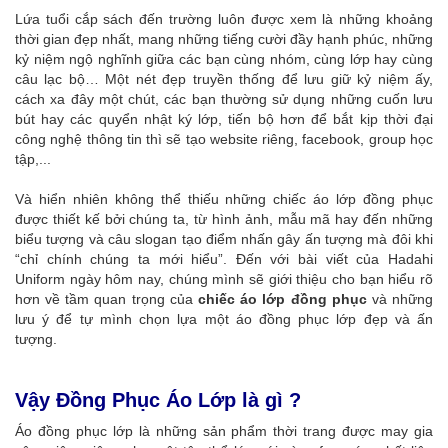
Lứa tuổi cắp sách đến trường luôn được xem là những khoảng
thời gian đẹp nhất, mang những tiếng cười đầy hạnh phúc, những
kỷ niệm ngộ nghĩnh giữa các bạn cùng nhóm, cùng lớp hay cùng
câu lạc bộ… Một nét đẹp truyền thống để lưu giữ kỷ niệm ấy,
cách xa đây một chút, các bạn thường sử dụng những cuốn lưu
bút hay các quyển nhật ký lớp, tiến bộ hơn để bắt kịp thời đại
công nghệ thông tin thì sẽ tạo website riêng, facebook, group học
tập,...
Và hiển nhiên không thể thiếu những chiếc áo lớp đồng phục
được thiết kế bởi chúng ta, từ hình ảnh, mẫu mã hay đến những
biểu tượng và câu slogan tạo điểm nhấn gây ấn tượng mà đôi khi
“chỉ chính chúng ta mới hiểu”. Đến với bài viết của Hadahi
Uniform ngày hôm nay, chúng mình sẽ giới thiệu cho bạn hiểu rõ
hơn về tầm quan trọng của
chiếc áo lớp đồng phục
và những
lưu ý để tự mình chọn lựa một áo đồng phục lớp đẹp và ấn
tượng.
Vậy Đồng Phục Áo Lớp là gì ?
Áo đồng phục lớp là những sản phẩm thời trang được may gia