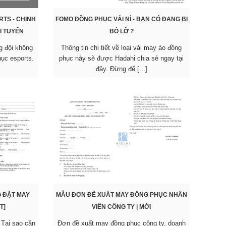
TS - CHINH
FOMO ĐỒNG PHỤC VẢI NỈ - BẠN CÓ ĐANG BỊ
I TUYỂN
BỎ LỠ ?
ng đội không
Thông tin chi tiết về loại vải may áo đồng
ục esports.
phục này sẽ được Hadahi chia sẻ ngay tại
đây. Đừng để [...]
 ĐẶT MAY
MẪU ĐƠN ĐỀ XUẤT MAY ĐỒNG PHỤC NHÂN
T]
VIÊN CÔNG TY | MỚI
 Tại sao cần
Đơn đề xuất may đồng phục công ty, doanh