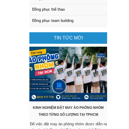
Đồng phục thể thao
Đồng phục team building
TIN TỨC MỚI
KINH NGHIỆM ĐẶT MAY ÁO PHÔNG NHÓM
KHÔNG CẦ
THEO TỪNG SỐ LƯỢNG TẠI TPHCM
SẴN VẪ
Để việc đặt may áo phông nhóm được diễn ra
Các mẫu áo