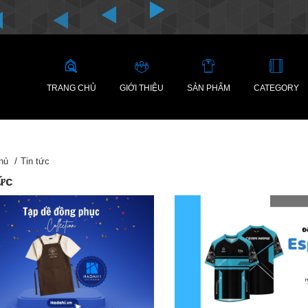
TRANG CHỦ
GIỚI THIỆU
SẢN PHẨM
CATEGORY
hủ
Tin tức
tức