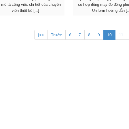
 mô tả công việc chi tiết của chuyên
có hợp đồng may đo đồng phụ
viên thiết kế [...]
Uniform hướng dẫn [..
|<<
Trước
6
7
8
9
10
11