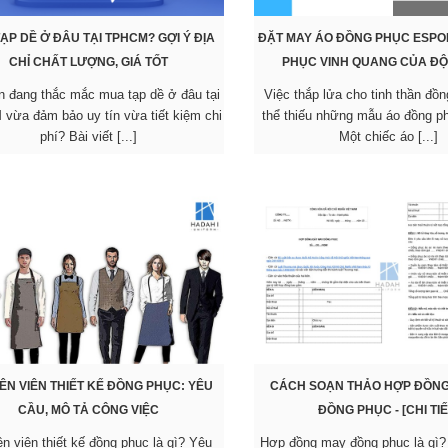
ẠP DỀ Ở ĐÂU TẠI TPHCM? GỢI Ý ĐỊA
ĐẶT MAY ÁO ĐỒNG PHỤC ESPOR
CHỈ CHẤT LƯỢNG, GIÁ TỐT
PHỤC VINH QUANG CỦA ĐỘ
n đang thắc mắc mua tạp dề ở đâu tại
Việc thắp lửa cho tinh thần đồ
vừa đảm bảo uy tín vừa tiết kiệm chi
thể thiếu những mẫu áo đồng ph
phí? Bài viết [...]
Một chiếc áo [...]
ÊN VIÊN THIẾT KẾ ĐỒNG PHỤC: YÊU
CÁCH SOẠN THẢO HỢP ĐỒNG
CẦU, MÔ TẢ CÔNG VIỆC
ĐỒNG PHỤC - [CHI TIẾ
n viên thiết kế đồng phục là gì? Yêu
Hợp đồng may đồng phục là gì?