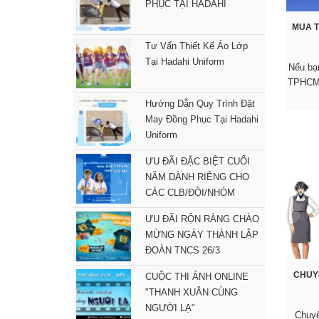
PHỤC TẠI HADAHI
MUA T
Tư Vấn Thiết Kế Áo Lớp
Tại Hadahi Uniform
Nếu bạ
TPHCM 
Hướng Dẫn Quy Trình Đặt
May Đồng Phục Tại Hadahi
Uniform
ƯU ĐÃI ĐẶC BIỆT CUỐI
NĂM DÀNH RIÊNG CHO
CÁC CLB/ĐỘI/NHÓM
ƯU ĐÃI RỘN RÀNG CHÀO
MỪNG NGÀY THÀNH LẬP
ĐOÀN TNCS 26/3
CHUY
CUỘC THI ẢNH ONLINE
"THANH XUÂN CÙNG
NGƯỜI LẠ"
Chuyê