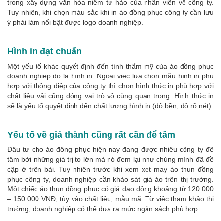
trong xây dựng văn hóa niềm tự hào của nhân viên về công ty.
Tuy nhiên, khi chọn màu sắc khi in áo đồng phục công ty cần lưu
ý phải làm nổi bật được logo doanh nghiệp.
Hình in đạt chuẩn
Một yếu tố khác quyết định đến tính thẩm mỹ của áo đồng phục
doanh nghiệp đó là hình in. Ngoài việc lựa chọn mẫu hình in phù
hợp với thông điệp của công ty thì chọn hình thức in phù hợp với
chất liệu vải cũng đóng vai trò vô cùng quan trọng. Hình thức in
sẽ là yếu tố quyết định đến chất lượng hình in (độ bền, độ rõ nét).
Yếu tố về giá thành cũng rất cần để tâm
Đầu tư cho áo đồng phục hiện nay đang được nhiều công ty để
tâm bởi những giá trị to lớn mà nó đem lại như chúng mình đã đề
cập ở trên bài. Tuy nhiên trước khi xem xét may áo thun đồng
phục công ty, doanh nghiệp cần khảo sát giá áo trên thị trường.
Một chiếc áo thun đồng phục có giá dao động khoảng từ 120.000
– 150.000 VNĐ, tùy vào chất liệu, mẫu mã. Từ việc tham khảo thị
trường, doanh nghiệp có thể đưa ra mức ngân sách phù hợp.