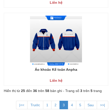
Liên hệ
Áo khoác Kế toán Anpha
Liên hệ
Hiển thị từ
25
đến
36
trên
58
bản ghi - Trang số
3
trên
5
trang
|<<
Trước
1
2
3
4
5
Sau
>>|